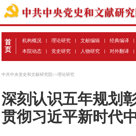
机构概况
|
理论研究
|
文献编辑
|
经典编译
|
首
页
本院动态
|
党史研究
|
人物研究
|
对外翻译
|
中共中央党史和文献研究院
>>
理论研究
深刻认识五年规划
贯彻习近平新时代