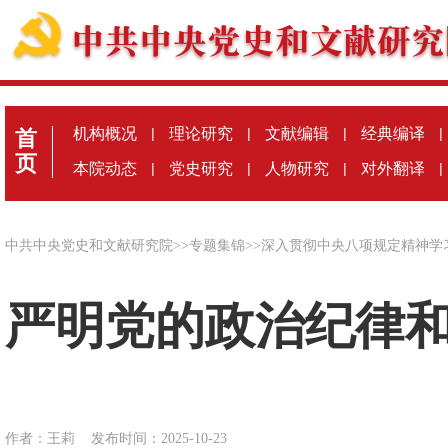
机构概况
|
理论研究
|
文献编辑
|
经典编译
|
首
页
本院动态
|
党史研究
|
人物研究
|
对外翻译
|
中共中央党史和文献研究院
>>
专题集锦
>>
深入贯彻中央八项规定精神学
严明党的政治纪律
作者：王莉
发布时间：2025-10-23