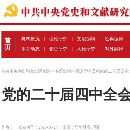
机构概况
|
理论研究
|
文献编辑
|
经典编译
|
首
页
本院动态
|
党史研究
|
人物研究
|
对外翻译
|
中共中央党史和文献研究院
>>
专题集锦
>>
深入学习贯彻党的二十届四中
党的二十届四中全
作者：
发布时间：2025-10-24
来源：
新华社客户端