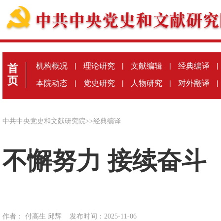
机构概况
|
理论研究
|
文献编辑
|
经典编译
|
首
页
本院动态
|
党史研究
|
人物研究
|
对外翻译
|
中共中央党史和文献研究院
>>
经典编译
不懈努力 接续奋斗
作者： 付高生 邱辉
发布时间：2025-11-06