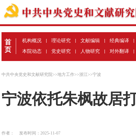
机构概况
|
理论研究
|
文献编辑
|
经典编译
|
首
页
本院动态
|
党史研究
|
人物研究
|
对外翻译
|
中共中央党史和文献研究院
>>
地方工作
>>
浙江
>>
宁波
宁波依托朱枫故居
作者：
发布时间：2025-11-07