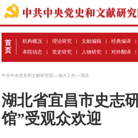
机构概况
|
理论研究
|
文献编辑
|
经典编译
|
首
页
本院动态
|
党史研究
|
人物研究
|
对外翻译
|
中共中央党史和文献研究院
>>
地方工作
>>
湖北
湖北省宜昌市史志研
馆”受观众欢迎