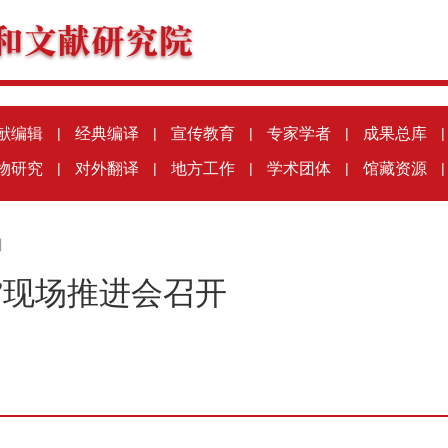
献编辑
|
经典编译
|
宣传教育
|
专家学者
|
成果总库
|
物研究
|
对外翻译
|
地方工作
|
学术团体
|
馆藏资源
|
川
”现场推进会召开