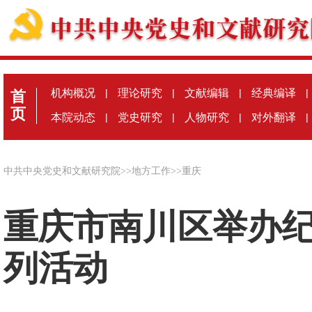
机构概况
|
理论研究
|
文献编辑
|
经典编译
|
首
页
本院动态
|
党史研究
|
人物研究
|
对外翻译
|
中共中央党史和文献研究院
>>
地方工作
>>
重庆
重庆市南川区举办纪念
列活动