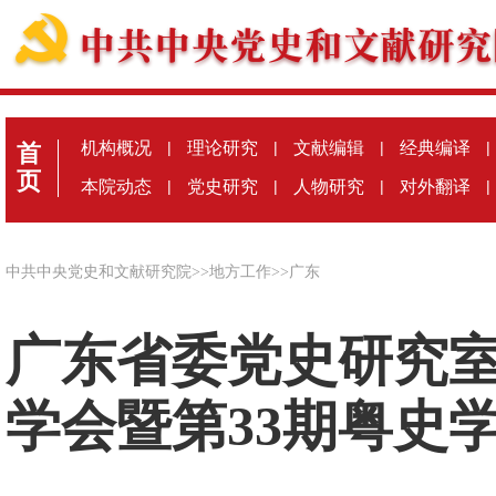
机构概况
|
理论研究
|
文献编辑
|
经典编译
|
首
页
本院动态
|
党史研究
|
人物研究
|
对外翻译
|
中共中央党史和文献研究院
>>
地方工作
>>
广东
广东省委党史研究
学会暨第33期粤史