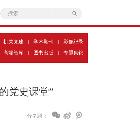
机关党建
|
学术期刊
|
影像纪录
高端智库
|
图书出版
|
专题集锦
的党史课堂”
分享到 ：