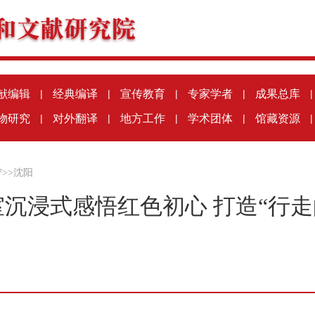
献编辑
|
经典编译
|
宣传教育
|
专家学者
|
成果总库
|
物研究
|
对外翻译
|
地方工作
|
学术团体
|
馆藏资源
|
宁
>>
沈阳
沉浸式感悟红色初心 打造“行走