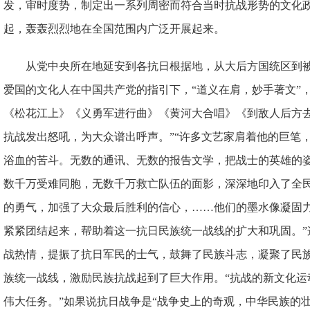
发，审时度势，制定出一系列周密而符合当时抗战形势的文化
起，轰轰烈烈地在全国范围内广泛开展起来。
从党中央所在地延安到各抗日根据地，从大后方国统区到被
爱国的文化人在中国共产党的指引下，“道义在肩，妙手著文”
《松花江上》《义勇军进行曲》《黄河大合唱》《到敌人后方去
抗战发出怒吼，为大众谱出呼声。”“许多文艺家肩着他的巨笔
浴血的苦斗。无数的通讯、无数的报告文学，把战士的英雄的
数千万受难同胞，无数千万救亡队伍的面影，深深地印入了全
的勇气，加强了大众最后胜利的信心，……他们的墨水像凝固
紧紧团结起来，帮助着这一抗日民族统一战线的扩大和巩固。”
战热情，提振了抗日军民的士气，鼓舞了民族斗志，凝聚了民
族统一战线，激励民族抗战起到了巨大作用。“抗战的新文化运
伟大任务。”如果说抗日战争是“战争史上的奇观，中华民族的