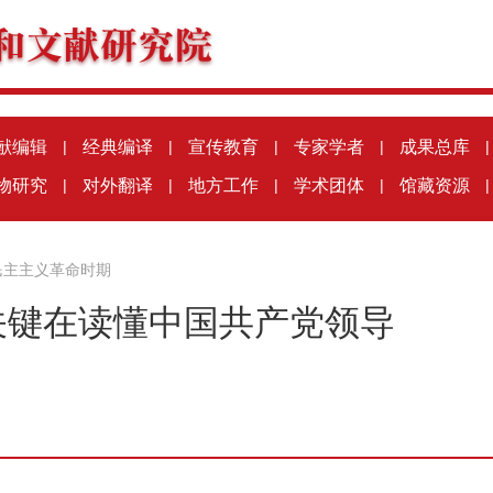
献编辑
|
经典编译
|
宣传教育
|
专家学者
|
成果总库
|
物研究
|
对外翻译
|
地方工作
|
学术团体
|
馆藏资源
|
民主主义革命时期
关键在读懂中国共产党领导