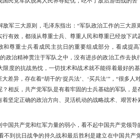
观国民党军队脱离人民养尊处优，吃不了敌后游击战的苦
解敌军三大原则，毛泽东指出：“军队政治工作的三大原
实行有效，都须从尊重士兵、尊重人民和尊重已经放下武
致和尊重士兵看成民主抗日的重要组成部分，看成提
步的政治精神贯注于军队之中，没有进步的政治工作去执
大限度的抗战热忱，一切技术和战术就不能得着最好的基
大差异，存在着“胡干的‘捉兵法’、‘买兵法’”，“很多人
呢？相反，共产党军队是有着牢固的士兵基础的军队，是
有着坚定正确的政治方向、灵活机动的战略战术、艰苦朴
到中国共产党和红军力量的弱小，看不起中国共产党领导
看不到抗日战争的持久战和最后胜利是建立在中国共产