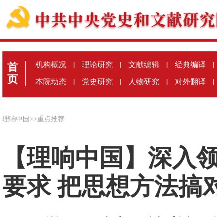
机构概况
|
理论研究
|
文献编辑
|
经典编译
|
首
页
本院动态
|
党史研究
|
人物研究
|
对外翻译
|
理响中国
>>
重点推荐
【理响中国】深入领
要求 把思想方法搞