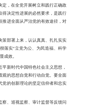
决定，在全党开展树立和践行正确政
取得决定性进展的必然要求，是践行
恒推进全面从严治党的有效途径，对
决策部署上来，认认真真、扎扎实实
彻落实“立党为公、为民造福、科学
显成效。
近平新时代中国特色社会主义思想，
绩观的思想自觉和行动自觉。要全面
代党的创新理论的坚定信仰者和忠实
监察、巡视监察、审计监督等反馈问