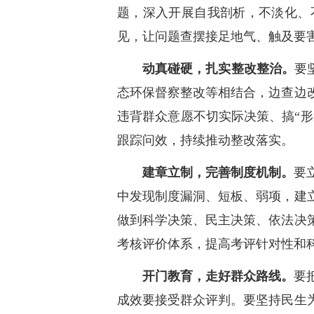
题，深入开展自我剖析，不淡化、
见，让问题查摆接足地气、触及要
动真碰硬，扎实整改整治。
要
态环保督察整改等相结合，边查边
违背群众意愿不切实际决策、搞“形
跟踪问效，持续推动整改落实。
建章立制，完善制度机制。
要
中发现制度漏洞、短板、弱项，建
做到科学决策、民主决策、依法决
考核评价体系，提高考评针对性和
开门教育，走好群众路线。
要
成效要接受群众评判。要坚持民生