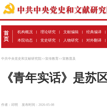
机构概况
|
理论研究
|
文献编辑
|
经典编译
|
首
页
本院动态
|
党史研究
|
人物研究
|
对外翻译
|
中共中央党史和文献研究院
>>
宣传教育
>>
宣教普及
《青年实话》是苏
作者：邱明
发布时间：2026-05-08