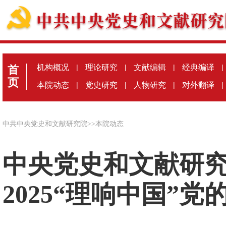
机构概况
|
理论研究
|
文献编辑
|
经典编译
|
首
页
本院动态
|
党史研究
|
人物研究
|
对外翻译
|
中共中央党史和文献研究院
>>
本院动态
中央党史和文献研
2025“理响中国”