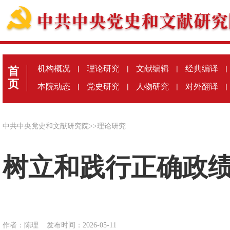
机构概况
|
理论研究
|
文献编辑
|
经典编译
|
首
页
本院动态
|
党史研究
|
人物研究
|
对外翻译
|
中共中央党史和文献研究院
>>
理论研究
树立和践行正确政
作者：陈理
发布时间：2026-05-11