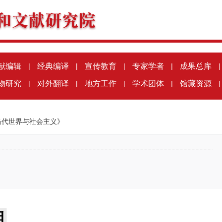
献编辑
|
经典编译
|
宣传教育
|
专家学者
|
成果总库
|
物研究
|
对外翻译
|
地方工作
|
学术团体
|
馆藏资源
|
当代世界与社会主义》