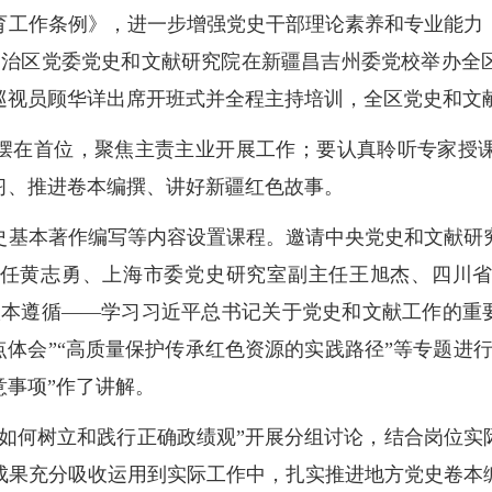
育工作条例》，进一步增强党史干部理论素养和专业能力
尔自治区党委党史和文献研究院在新疆昌吉州委党校举办
巡视员顾华详出席开班式并全程主持培训，全区党史和文献
摆在首位，聚焦主责主业开展工作；要认真聆听专家授
习、推进卷本编撰、讲好新疆红色故事。
史基本著作编写等内容设置课程。邀请中央党史和文献研
任黄志勇、上海市委党史研究室副主任王旭杰、四川
根本遵循——学习习近平总书记关于党史和文献工作的重要
点体会”“高质量保护传承红色资源的实践路径”等专题进
意事项”作了讲解。
门如何树立和践行正确政绩观”开展分组讨论，结合岗位实
成果充分吸收运用到实际工作中，扎实推进地方党史卷本