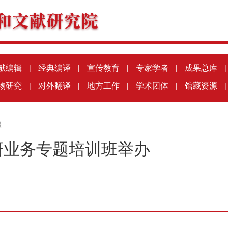
献编辑
|
经典编译
|
宣传教育
|
专家学者
|
成果总库
|
物研究
|
对外翻译
|
地方工作
|
学术团体
|
馆藏资源
|
疆
研业务专题培训班举办