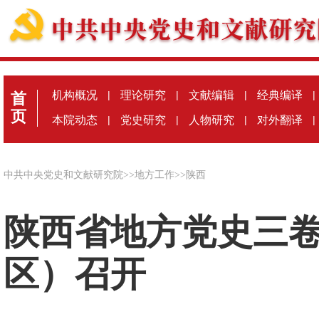
机构概况
|
理论研究
|
文献编辑
|
经典编译
|
首
页
本院动态
|
党史研究
|
人物研究
|
对外翻译
|
中共中央党史和文献研究院
>>
地方工作
>>
陕西
陕西省地方党史三
区）召开