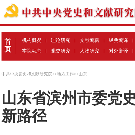
机构概况
|
理论研究
|
文献编辑
|
经典编译
|
首
页
本院动态
|
党史研究
|
人物研究
|
对外翻译
|
中共中央党史和文献研究院
>>
地方工作
>>
山东
山东省滨州市委党
新路径