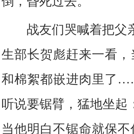
倒，昏死过去。
战友们哭喊着把父
生部长贺彪赶来一看，
和棉絮都嵌进肉里了…
听说要锯臂，猛地坐起
当他明白不锯命就保不