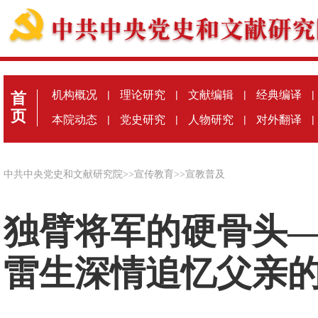
机构概况
|
理论研究
|
文献编辑
|
经典编译
|
首
页
本院动态
|
党史研究
|
人物研究
|
对外翻译
|
中共中央党史和文献研究院
>>
宣传教育
>>
宣教普及
独臂将军的硬骨头
雷生深情追忆父亲