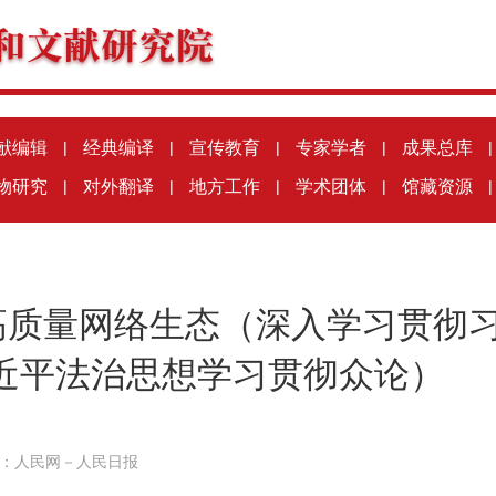
献编辑
|
经典编译
|
宣传教育
|
专家学者
|
成果总库
|
物研究
|
对外翻译
|
地方工作
|
学术团体
|
馆藏资源
|
高质量网络生态（深入学习贯彻
近平法治思想学习贯彻众论）
：
人民网－人民日报