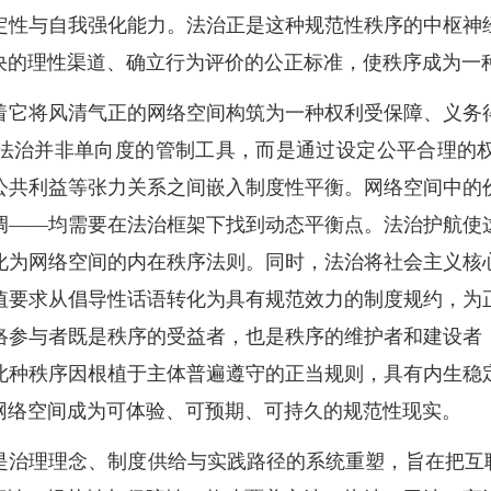
定性与自我强化能力。法治正是这种规范性秩序的中枢神
决的理性渠道、确立行为评价的公正标准，使秩序成为一
着它将风清气正的网络空间构筑为一种权利受保障、义务
法治并非单向度的管制工具，而是通过设定公平合理的
公共利益等张力关系之间嵌入制度性平衡。网络空间中的
调——均需要在法治框架下找到动态平衡点。法治护航使
化为网络空间的内在秩序法则。同时，法治将社会主义核
值要求从倡导性话语转化为具有规范效力的制度规约，为
络参与者既是秩序的受益者，也是秩序的维护者和建设者
此种秩序因根植于主体普遍遵守的正当规则，具有内生稳
网络空间成为可体验、可预期、可持久的规范性现实。
是治理理念、制度供给与实践路径的系统重塑，旨在把互联