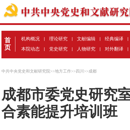
机构概况
|
理论研究
|
文献编辑
|
经典编译
|
首
页
本院动态
|
党史研究
|
人物研究
|
对外翻译
|
中共中央党史和文献研究院
>>
地方工作
>>
四川
>>
成都
成都市委党史研究
合素能提升培训班