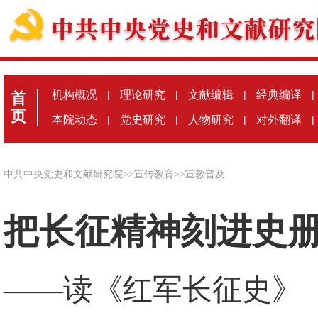
机构概况
|
理论研究
|
文献编辑
|
经典编译
|
首
页
本院动态
|
党史研究
|
人物研究
|
对外翻译
|
中共中央党史和文献研究院
>>
宣传教育
>>
宣教普及
把长征精神刻进史
——读《红军长征史》