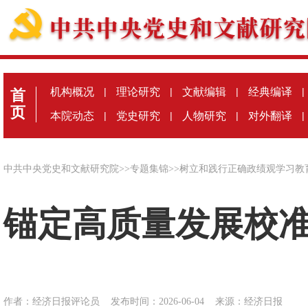
机构概况
|
理论研究
|
文献编辑
|
经典编译
|
首
页
本院动态
|
党史研究
|
人物研究
|
对外翻译
|
中共中央党史和文献研究院
>>
专题集锦
>>
树立和践行正确政绩观学习教
锚定高质量发展校
作者：经济日报评论员
发布时间：2026-06-04
来源：
经济日报