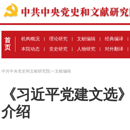
机构概况
|
理论研究
|
文献编辑
|
经典编译
|
首
页
本院动态
|
党史研究
|
人物研究
|
对外翻译
|
中共中央党史和文献研究院
>>
文献编辑
《习近平党建文选
介绍