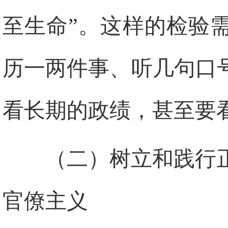
至生命”。这样的检验
历一两件事、听几句口
看长期的政绩，甚至要
（二）树立和践行
官僚主义