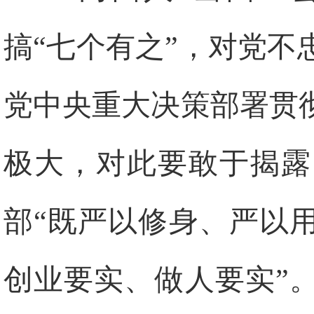
搞“七个有之”，对党
党中央重大决策部署贯
极大，对此要敢于揭露
部“既严以修身、严以
创业要实、做人要实”