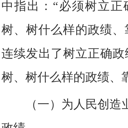
中指出：“必须树立正
树、树什么样的政绩、
连续发出了树立正确政
树、树什么样的政绩、
（一）为人民创造