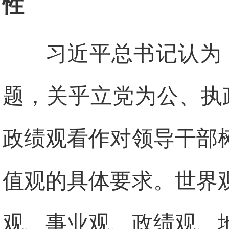
性
习近平总书记认为
题，关乎立党为公、执
政绩观看作对领导干部
值观的具体要求。世界
观、事业观、政绩观、