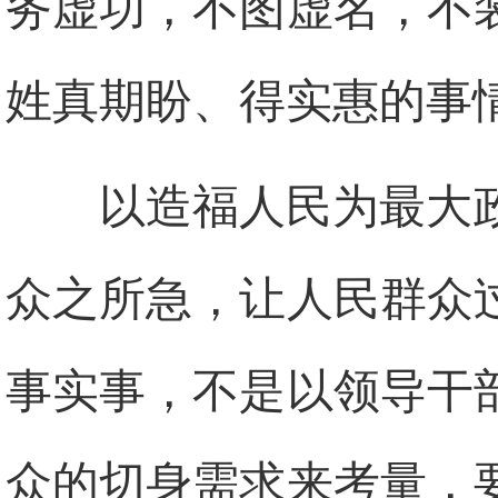
务虚功，不图虚名，不
姓真期盼、得实惠的事
以造福人民为最大
众之所急，让人民群众
事实事，不是以领导干
众的切身需求来考量，