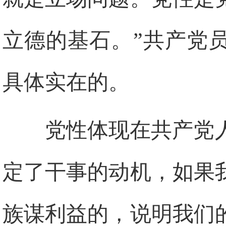
立德的基石。”共产党
具体实在的。
党性体现在共产党
定了干事的动机，如果
族谋利益的，说明我们