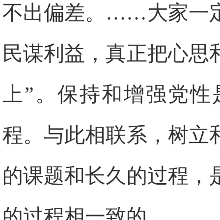
不出偏差。……大家一
民谋利益，真正把心思
上”。保持和增强党性
程。与此相联系，树立
的课题和长久的过程，
的过程相一致的。