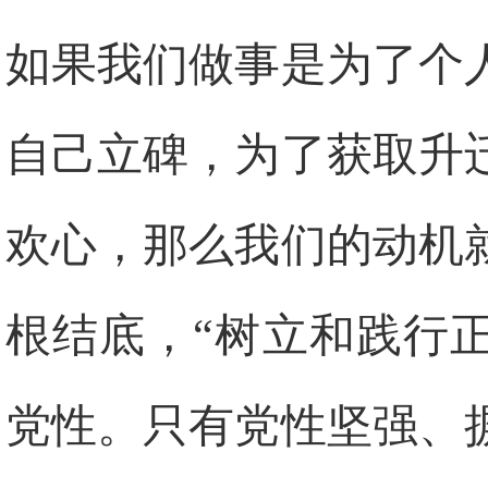
如果我们做事是为了个
自己立碑，为了获取升
欢心，那么我们的动机
根结底，“树立和践行
党性。只有党性坚强、