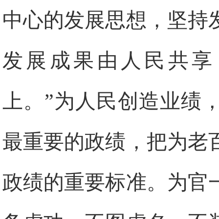
中心的发展思想，坚持
发展成果由人民共享
上。”为人民创造业绩
最重要的政绩，把为老
政绩的重要标准。为官