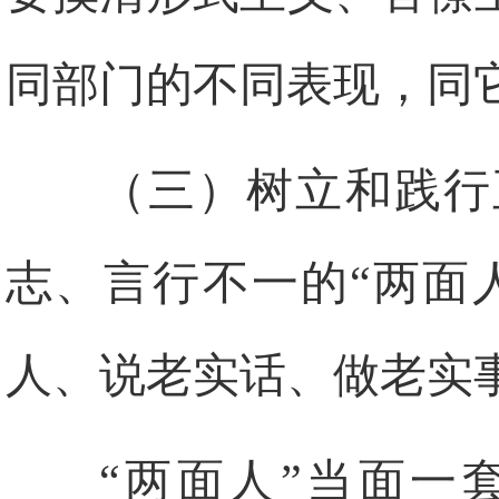
同部门的不同表现，同
（三）树立和践行
志、言行不一的“两面
人、说老实话、做老实
“两面人”当面一