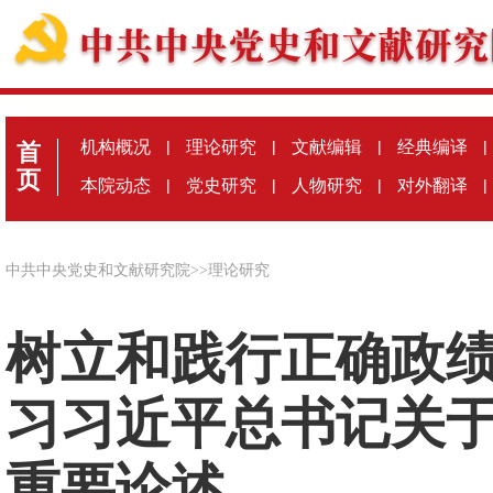
机构概况
|
理论研究
|
文献编辑
|
经典编译
|
首
页
本院动态
|
党史研究
|
人物研究
|
对外翻译
|
中共中央党史和文献研究院
>>
理论研究
树立和践行正确政
习习近平总书记关
重要论述