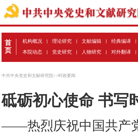
机构概况
|
理论研究
|
文献编辑
|
经典编译
|
首
页
本院动态
|
党史研究
|
人物研究
|
对外翻译
|
中共中央党史和文献研究院
>>
时政要闻
砥砺初心使命 书写
——热烈庆祝中国共产党