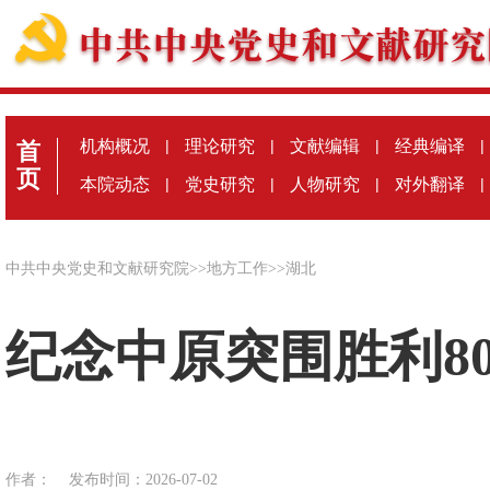
机构概况
|
理论研究
|
文献编辑
|
经典编译
|
首
页
本院动态
|
党史研究
|
人物研究
|
对外翻译
|
中共中央党史和文献研究院
>>
地方工作
>>
湖北
纪念中原突围胜利8
作者：
发布时间：2026-07-02