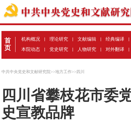
机构概况
|
理论研究
|
文献编辑
|
经典编译
|
首
页
本院动态
|
党史研究
|
人物研究
|
对外翻译
|
中共中央党史和文献研究院
>>
地方工作
>>
四川
四川省攀枝花市委
史宣教品牌