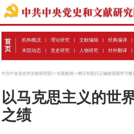
机构概况
|
理论研究
|
文献编辑
|
经典编译
|
首
页
本院动态
|
党史研究
|
人物研究
|
对外翻译
|
中共中央党史和文献研究院
>>
专题集锦
>>
树立和践行正确政绩观学习教
以马克思主义的世
之绩