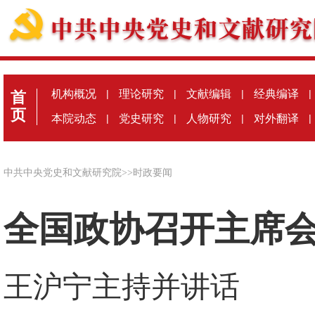
机构概况
|
理论研究
|
文献编辑
|
经典编译
|
首
页
本院动态
|
党史研究
|
人物研究
|
对外翻译
|
中共中央党史和文献研究院
>>
时政要闻
全国政协召开主席
王沪宁主持并讲话