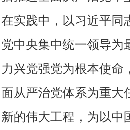
在实践中，以习近平同
党中央集中统一领导为
力兴党强党为根本使命
面从严治党体系为重大
新的伟大工程，为以中