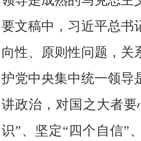
领导是成熟的马克思主
要文稿中，习近平总书
向性、原则性问题，关
护党中央集中统一领导
讲政治，对国之大者要
识”、坚定“四个自信”