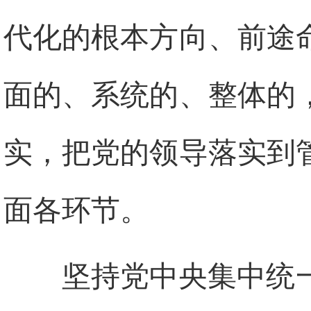
代化的根本方向、前途
面的、系统的、整体的
实，把党的领导落实到
面各环节。
坚持党中央集中统