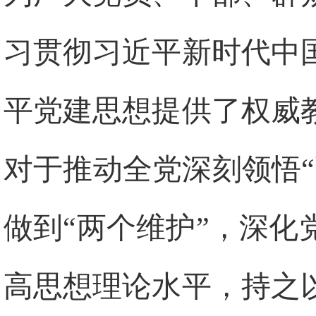
习贯彻习近平新时代中
平党建思想提供了权威
对于推动全党深刻领悟
做到“两个维护”，深
高思想理论水平，持之