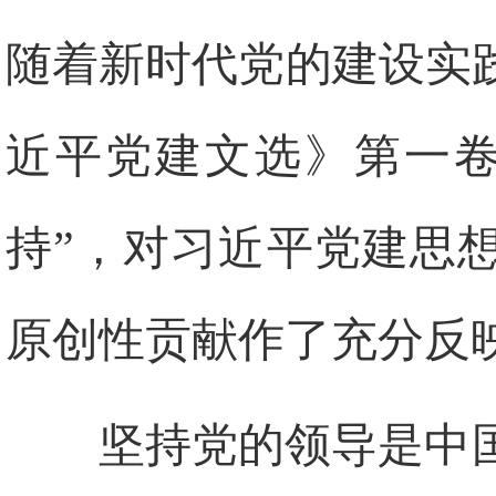
随着新时代党的建设实
近平党建文选》第一卷
持”，对习近平党建思
原创性贡献作了充分反
坚持党的领导是中