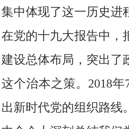
集中体现了这一历史进程
在党的十九大报告中，
建设总体布局，突出了
这个治本之策。2018
出新时代党的组织路线。