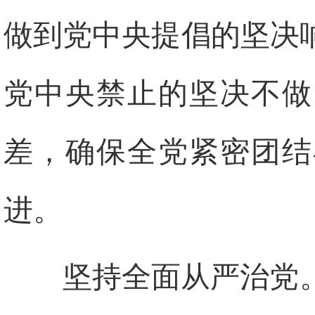
做到党中央提倡的坚决
党中央禁止的坚决不做
差，确保全党紧密团结
进。
坚持全面从严治党