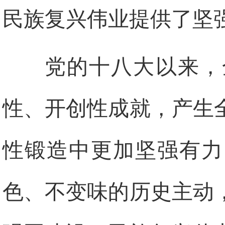
民族复兴伟业提供了坚
党的十八大以来，
性、开创性成就，产生
性锻造中更加坚强有力
色、不变味的历史主动