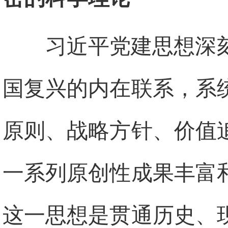
习近平党建思想深
国复兴的内在联系，系
原则、战略方针、价值
一系列原创性成果丰富
这一思想是贯通历史、