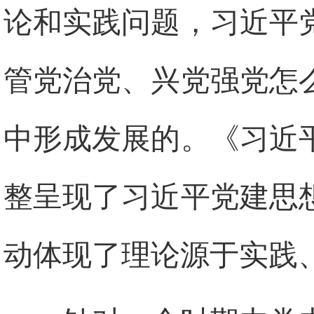
论和实践问题，习近平
管党治党、兴党强党怎
中形成发展的。《习近
整呈现了习近平党建思
动体现了理论源于实践