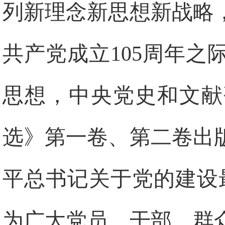
列新理念新思想新战略
共产党成立105周年
思想，中央党史和文献
选》第一卷、第二卷出
平总书记关于党的建设
为广大党员、干部、群