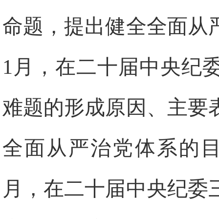
命题，提出健全全面从严
1月，在二十届中央纪
难题的形成原因、主要
全面从严治党体系的目
月，在二十届中央纪委