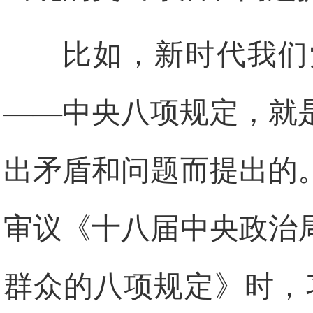
比如，新时代我们
——中央八项规定，就
出矛盾和问题而提出的
审议《十八届中央政治
群众的八项规定》时，