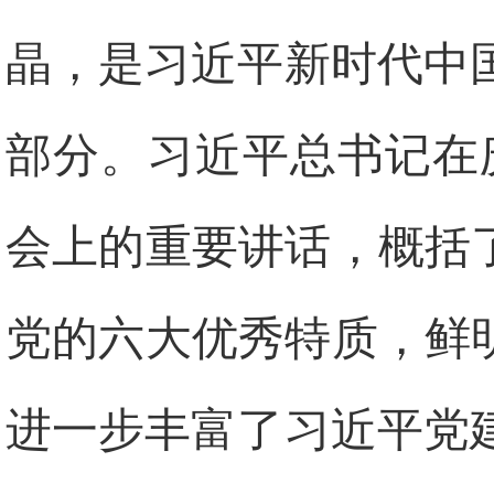
晶，是习近平新时代中
部分。习近平总书记在
会上的重要讲话，概括
党的六大优秀特质，鲜
进一步丰富了习近平党