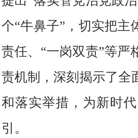
提出“落实管党治党政
个“牛鼻子”，切实把
责任、“一岗双责”等
责机制，深刻揭示了全
和落实举措，为新时代
引。