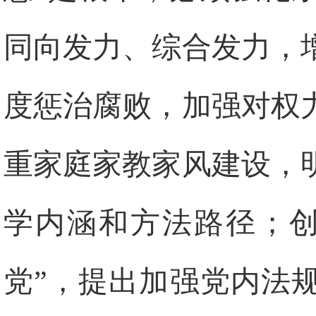
同向发力、综合发力，
度惩治腐败，加强对权
重家庭家教家风建设，
学内涵和方法路径；创
党”，提出加强党内法