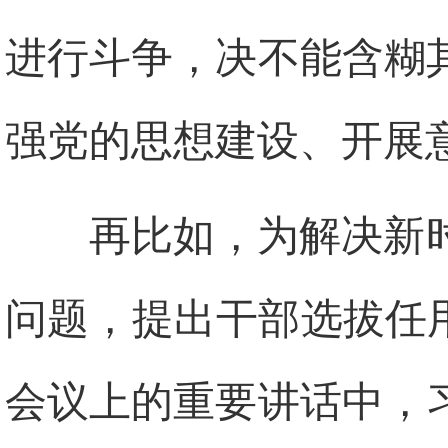
进行斗争，决不能含糊
强党的思想建设、开展
再比如，为解决新
问题，提出干部选拔任
会议上的重要讲话中，