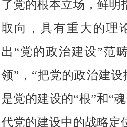
了党的根本立场，鲜明
取向，具有重大的理
出“党的政治建设”范
领”，“把党的政治建
是党的建设的“根”和“
代党的建设中的战略定