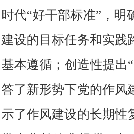
时代“好干部标准”，
建设的目标任务和实践
基本遵循；创造性提出
答了新形势下党的作风
示了作风建设的长期性