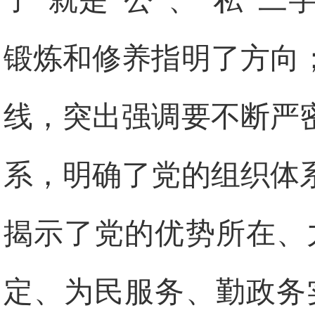
子”就是“公”、“私”
锻炼和修养指明了方向
线，突出强调要不断严
系，明确了党的组织体
揭示了党的优势所在、
定、为民服务、勤政务