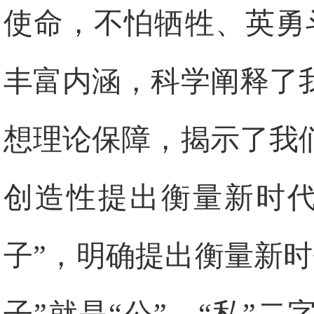
使命，不怕牺牲、英勇
丰富内涵，科学阐释了
想理论保障，揭示了我
创造性提出衡量新时代
子”，明确提出衡量新