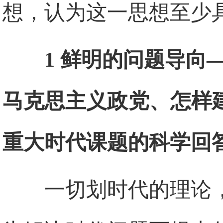
想，认为这一思想至少
1 鲜明的问题导向
马克思主义政党、怎样
重大时代课题的科学回
一切划时代的理论