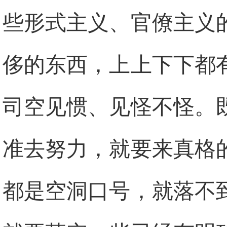
些形式主义、官僚主义
侈的东西，上上下下都
司空见惯、见怪不怪。
准去努力，就要来真格
都是空洞口号，就落不