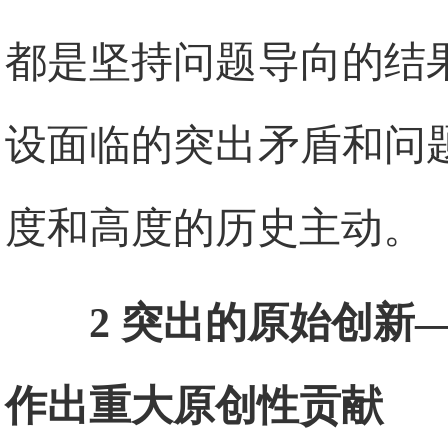
都是坚持问题导向的结
设面临的突出矛盾和问
度和高度的历史主动。
2 突出的原始创新
作出重大原创性贡献