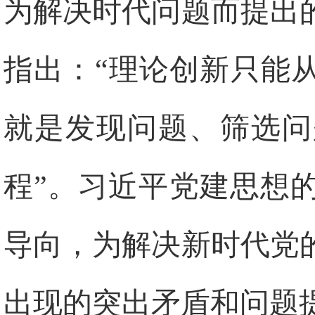
为解决时代问题而提出
指出：“理论创新只能
就是发现问题、筛选问
程”。习近平党建思想
导向，为解决新时代党
出现的突出矛盾和问题