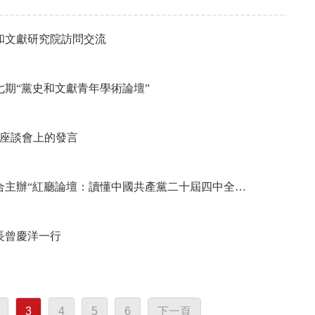
和文獻研究院訪問交流
期“黨史和文獻青年學術論壇”
年座談會上的發言
合主辦“紅廳論壇：讀懂中國共產黨二十屆四中全…
長曾慶洋一行
3
4
5
6
下一頁