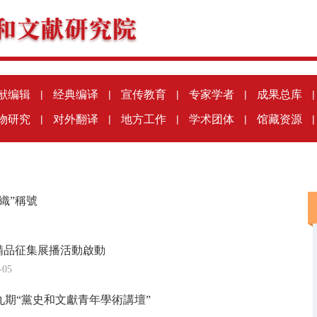
献编辑
|
经典编译
|
宣传教育
|
专家学者
|
成果总库
|
物研究
|
对外翻译
|
地方工作
|
学术团体
|
馆藏资源
|
織”稱號
播精品征集展播活動啟動
-05
期“黨史和文獻青年學術講壇”