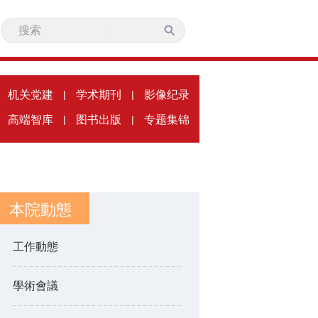
机关党建
|
学术期刊
|
影像纪录
高端智库
|
图书出版
|
专题集锦
本院動態
工作動態
學術會議