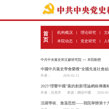
机构概况
|
理论研究
|
文
首
页
本院动态
|
党史研究
|
人
中共中央黨史和文獻研究院
>>
本院動態
中國中共黨史學會榮獲“全國先進社會組
作者：
2026-02-12
2025“理響中國”黨的創新理論網絡傳
作者：呂燕芳
來源：
網信中國
2026-02
活躍學術、激蕩思想——我院舉辦第十九