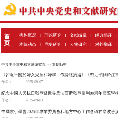
机构概况
|
理论研究
|
文献编辑
|
经典编译
|
首
页
本院动态
|
党史研究
|
人物研究
|
对外翻译
|
中共中央黨史和文獻研究院
>>
本院動態
《習近平關於婦女兒童和婦聯工作論述摘編》《習近平關於注
作者：
2025-09-07
紀念中國人民抗日戰爭暨世界反法西斯戰爭勝利80周年國際學
作者：
2025-09-03
中國索引學會2025年專業委員會和地方中心工作會議在寧波慈