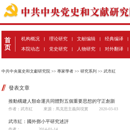
机构概况
|
理论研究
|
文献编辑
|
经典编译
|
首
页
本院动态
|
党史研究
|
人物研究
|
对外翻译
|
中共中央黨史和文獻研究院
>>
專家學者
>>
研究系列
>>
武市紅
發表文章
推動構建人類命運共同體對五個重要思想的守正創新
作者：武市紅
來源：
馬克思主義與現實
2020-03-03
武市紅：國外鄧小平研究述評
作者：
2014-01-14