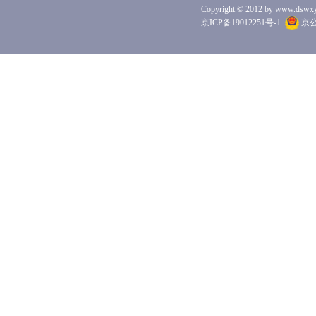
Copyright © 2012 by www.dswxyjy.
京大学“中文社会科学引文索引（CSSCI）来源
京ICP备19012251号-1
京公网
期刊”、北京大学“中文核心期刊”、武汉大
学“RCCSE中国核心学术期刊”、中国人民大
学“复印报刊资料重要转载来源期刊”。
本刊在国外学术界也有相当影响，在全世界
20多个国家和地区拥有600多个机构用户，向近
10个国家和地区发行纸质版杂志。