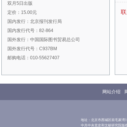
双月5日出版
的主要栏目有：专题研究、人物研究、地方党史
联
定价：15.00元
研究、研究综述、探索与争鸣、史实考证、读史
国内发行：北京报刊发行局
札记、党史资料、理论与方法、马克思主义史学
国内发行代号：82-864
史研究、国外中共党史研究、国外中共党史资
国外发行：中国国际图书贸易总公司
料、国际视野、研究动态，等等。
国外发行代号：C937BM
本刊一直受到广大读者、作者好评，在全国
邮购电话：010-55627407
学术界尤其是史学界具有很大影响。1999年、
2003年、2005年，本刊三次获得我国期刊界最
高奖项——国家期刊奖（该奖只评选过三次）；
2013年、2015年、2017年，分别入选第一、
网站介绍
二、三届全国“百强报刊”；2011年、2013年、
2018年、2021年，连续获得我国出版行业最高
奖项——中国出版政府奖期刊奖（其中2011年为
地址：北京市西城区前毛家湾1号 
提名奖）。本刊现为国家社科基金资助期刊、南
中共中央党史和文献研究院版