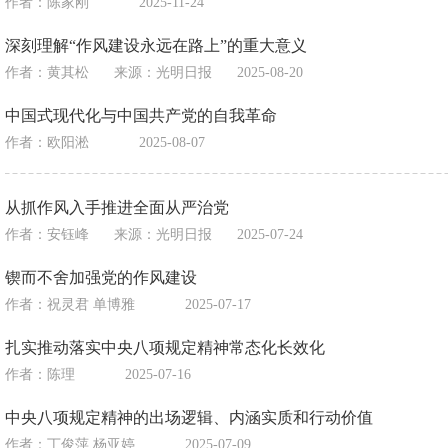
作者：陈家刚
2025-11-24
深刻理解“作风建设永远在路上”的重大意义
作者：黄其松
来源：
光明日报
2025-08-20
中国式现代化与中国共产党的自我革命
作者：欧阳淞
2025-08-07
从抓作风入手推进全面从严治党
作者：安钰峰
来源：
光明日报
2025-07-24
锲而不舍加强党的作风建设
作者：祝灵君 单博雅
2025-07-17
扎实推动落实中央八项规定精神常态化长效化
作者：陈理
2025-07-16
中央八项规定精神的出场逻辑、内涵实质和行动价值
作者：丁俊萍 杨亚婷
2025-07-09