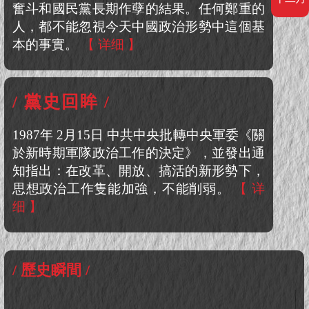
奮斗和國民黨長期作孽的結果。任何鄭重的
人，都不能忽視今天中國政治形勢中這個基
本的事實。
【 详细 】
/ 黨史回眸 /
1987年 2月15日 中共中央批轉中央軍委《關
於新時期軍隊政治工作的決定》，並發出通
知指出：在改革、開放、搞活的新形勢下，
思想政治工作隻能加強，不能削弱。
【 详
细 】
/ 歷史瞬間 /