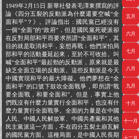
1949年2月15日 新華社發表毛澤東撰寫的評
論《四分五裂的反動派為什麼還要空喊“全
五月
面和平”？》。評論指出：國民黨已經沒有
一個“全面”的“政府”，但是國民黨死硬派卻
六月
在反對局部和平而要求所謂“全面和平”，其
目的就是取消和平，妄想再戰﹔他們深怕局
七月
部和平的活動蔓延起來，至於不可收拾。叫
喊“全面和平”最起勁的反動派，原來就是最
八月
缺乏全面立場的反動派。這些反動派是今天
中國實現和平的最大障礙。他們夢想在“全
面和平”的口號下鼓吹全面戰爭，即所謂“戰
九月
要全面戰，和要全面和”。但是，事實上他
們既沒有什麼力量實行全面和平，也沒有什
十月
麼力量實行全面戰爭。全面的力量是在中國
人民、中國人民解放軍、中國共產黨和其他
十一月
民主黨派這一方面，不在四分五裂土崩瓦解
的國民黨方面。這種局面，是中國人民長期
十二月