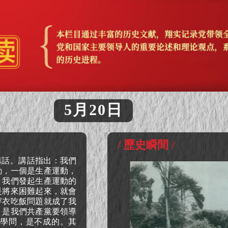
單
5月20日
單
/ 歷史瞬間 /
上講話。講話指出：我們
動，一個是生產運動，
。我們發起生產運動的
是將來困難起來，就會
穿衣吃飯問題就成了我
，是我們共產黨要領導
學問，是不成的。其