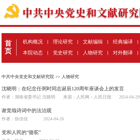
机构概况
|
理论研究
|
文献编辑
|
经典编译
|
首
页
本院动态
|
党史研究
|
人物研究
|
对外翻译
|
中共中央党史和文献研究院
>>
人物研究
沈晓明：在纪念任弼时同志诞辰120周年座谈会上的发言
作者：湖南省委书记 沈晓明
来源：
人民网－人民日报
2024-04-29
谢觉哉诗词中的法治观
作者：徐佳佳
2024-04-26
党和人民的“骆驼”