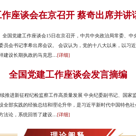
作座谈会在京召开 蔡奇出席并讲
洋）全国党建工作座谈会15日在京召开，中共中央政治局常委、
委员会书记李希出席会议。 会议认为，党的十八大以来，以习
样建设长期执政的马克思…
[详细]
全国党建工作座谈会发言摘编
持续推进新征程纪检监察工作高质量发展 中央纪委副书记、国家监
设全部实践的经验总结和理论升华，是习近平新时代中国特色社
方法论，系统回答了建设…
[详细]
理论阐释