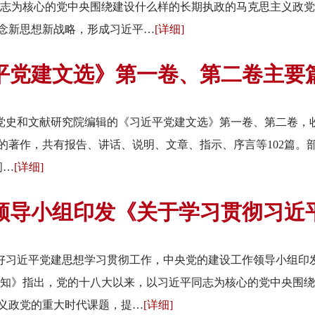
同志为核心的党中央围绕建设什么样的长期执政的马克思主义政
念新思想新战略，形成习近平…
[详细]
平党建文选》第一卷、第二卷主要
党史和文献研究院编辑的《习近平党建文选》第一卷、第二卷，收入习
的著作，共有报告、讲话、说明、文章、指示、序言等102篇。
间…
[详细]
领导小组印发《关于学习贯彻习近
入抓好习近平党建思想学习贯彻工作，中央党的建设工作领导小组
通知》指出，党的十八大以来，以习近平同志为核心的党中央围
义政党的重大时代课题，提…
[详细]