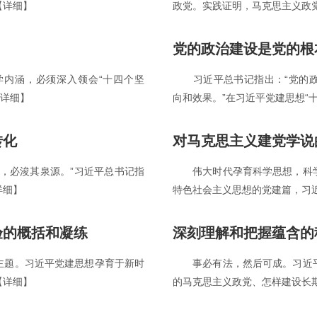
【详细】
政党。实践证明，马克思主义政
党的政治建设是党的根
学内涵，必须深入领会“十四个坚
习近平总书记指出：“党的
详细】
向和效果。”在习近平党建思想“
转化
对马克思主义建党学说
，必浚其泉源。”习近平总书记指
伟大时代孕育科学思想，科
详细】
特色社会主义思想的党建篇，习
验的概括和凝练
深刻理解和把握蕴含的
主题。习近平党建思想孕育于新时
事必有法，然后可成。习近
【详细】
的马克思主义政党、怎样建设长