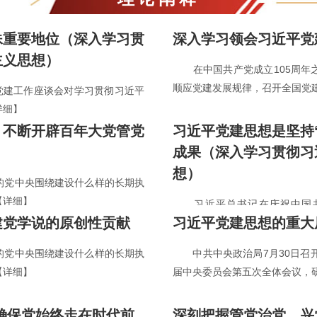
殊重要地位（深入学习贯
深入学习领会习近平党
主义思想）
在中国共产党成立105周
顺应党建发展规律，召开全国党
党建工作座谈会对学习贯彻习近平
详细】
，不断开辟百年大党管党
习近平党建思想是坚持
成果（深入学习贯彻习
想）
的党中央围绕建设什么样的长期执
【详细】
习近平总书记在庆祝中国
建党学说的原创性贡献
习近平党建思想的重大
调：“坚定信心、接续奋斗，必须
的党中央围绕建设什么样的长期执
中共中央政治局7月30日召
【详细】
届中央委员会第五次全体会议，
确保党始终走在时代前
深刻把握管党治党、兴