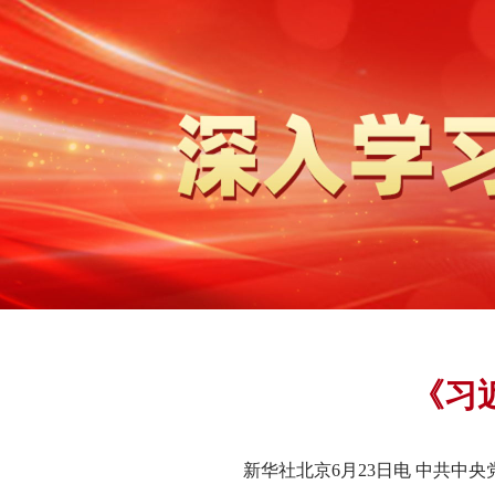
《习
新华社北京6月23日电 中共