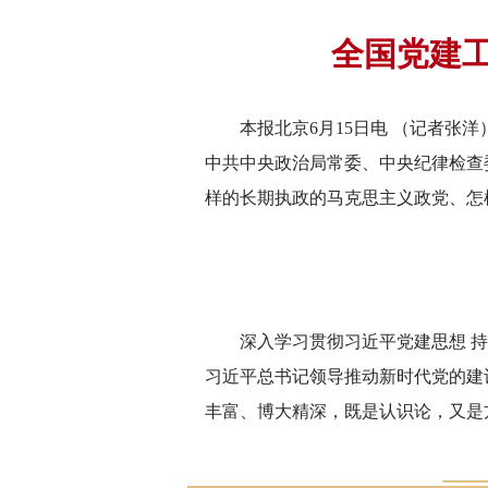
全国党建工
本报北京6月15日电 （记者张
中共中央政治局常委、中央纪律检查
样的长期执政的马克思主义政党、怎
深入学习贯彻习近平党建思想 
习近平总书记领导推动新时代党的建
丰富、博大精深，既是认识论，又是