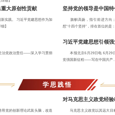
【详细】
出重大原创性贡献
坚持党的领导是中国特
新实践。 习近平党建思想作为加
旗帜高扬，指引前进方向
详细】
想“十四个坚持”，排在首位的是
习近平党建思想引领强
管党治党政治责任——深入学习贯彻
本报北京6月29日电 6月
】
党强国新征程——写在中国共产
学思践悟
对马克思主义政党经验
持用党的创新理论武装头脑，改造
马克思主义政党以其远大目