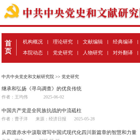
机构概况
|
理论研究
|
文献编辑
|
经典编译
|
首
页
本院动态
|
党史研究
|
人物研究
|
对外翻译
|
中共中央党史和文献研究院
>>
党史研究
继承和弘扬《寻乌调查》的优良传统
作者：王均伟
2025-06-02
中国共产党是全民族抗战的中流砥柱
作者：曹子洋
来源：
经济日报
2025-05-28
从四渡赤水中汲取谱写中国式现代化四川新篇章的智慧和力量