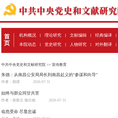
机构概况
|
理论研究
|
文献编辑
|
经典编译
|
首
页
本院动态
|
党史研究
|
人物研究
|
对外翻译
|
中共中央党史和文献研究院
>>
宣传教育
朱德：从南昌公安局局长到南昌起义的“参谋和向导”
作者：胡珺
2026-07-31
始终与群众同甘共苦
作者：侯新立 骆仕效
2026-07-31
临危受命 尽显忠诚