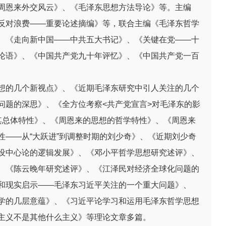
周恩来外交风云》、《毛泽东思想方法导论》等。主编
反对浪费——重要论述摘编》等，联合主编《毛泽东哲学
、《走向新中国——中共五大书记》、《关键在党——十
论语》、《中国共产党九十年评忆》、《中国共产党一百
想的几个新视点》、《近期毛泽东研究中引人关注的几个
问题的深思》、《全方位考察<共产党宣言>对毛泽东的影
其总体特性》、《周恩来的思想的哲学特性》、《周恩来
性——从“大跃进”到调整时期的刘少奇》、《近期刘少奇
设中心论的逻辑发展》、《邓小平哲学思想研究述评》、
、《陈云晚年研究述评》、《江泽民对经济全球化问题的
和现实启示——毛泽东习近平关注的一个重大问题》、
学的几层意蕴》、《习近平论学习和运用毛泽东哲学思想
主义不是其他什么主义》等理论文章多篇。