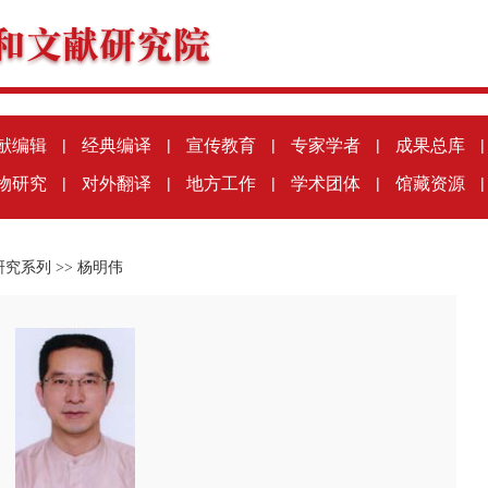
献编辑
|
经典编译
|
宣传教育
|
专家学者
|
成果总库
|
物研究
|
对外翻译
|
地方工作
|
学术团体
|
馆藏资源
|
研究系列
>>
杨明伟