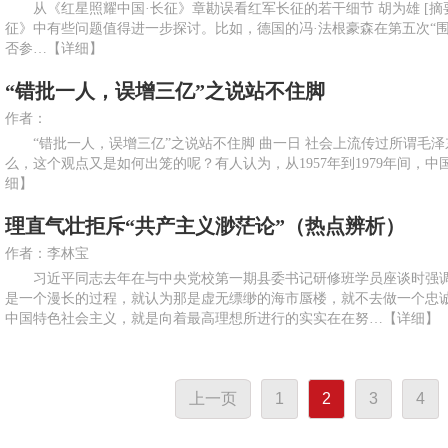
从《红星照耀中国·长征》章勘误看红军长征的若干细节 胡为雄 [摘
征》中有些问题值得进一步探讨。比如，德国的冯·法根豪森在第五次“
否参…
【详细】
“错批一人，误增三亿”之说站不住脚
作者：
“错批一人，误增三亿”之说站不住脚 曲一日 社会上流传过所谓毛泽
么，这个观点又是如何出笼的呢？有人认为，从1957年到1979年间，中国
细】
理直气壮拒斥“共产主义渺茫论”（热点辨析）
作者：李林宝
习近平同志去年在与中央党校第一期县委书记研修班学员座谈时强调
是一个漫长的过程，就认为那是虚无缥缈的海市蜃楼，就不去做一个忠
中国特色社会主义，就是向着最高理想所进行的实实在在努…
【详细】
上一页
1
2
3
4