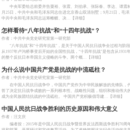
中央军委给总前委并告粟裕、张震、刘伯承、张际春、李达、谭震林的电报（
月25日，中共中央和毛泽东同志住进北京香山双清别墅；9月21日，毛
中共中央和毛泽东同志运筹帷幄、决…
【详细】
怎样看待“八年抗战”和“十四年抗战”？
作者：中共中央党史研究室第一研究部
“八年抗战”和“十四年抗战”，是关于中国人民抗日战争全过程与阶段
从1937年卢沟桥事变后开始的全国性抗战，“十四年抗战”是包含从193
的整个反抗日本帝国主义侵略的斗争。两个概…
【详细】
为什么说中国共产党是抗战的中流砥柱？
作者：中共中央党史研究室第一研究部
在中国人民抗日战争中，中国共产党作为中华民族解放的先锋队，代
答了决定抗日战争成败的一系列根本性、战略性问题，组织和推动伟大
成为全民族团结抗战的中流砥柱。 中国共产党积极倡导建…
【详细】
中国人民抗日战争胜利的历史原因和伟大意义
作者：汪文庆
编者按：2015年是中国人民抗日战争暨世界反法西斯战争胜利70周
排和部署，开展研讨和宣传教育活动。为了准确把握这次纪念活动的主