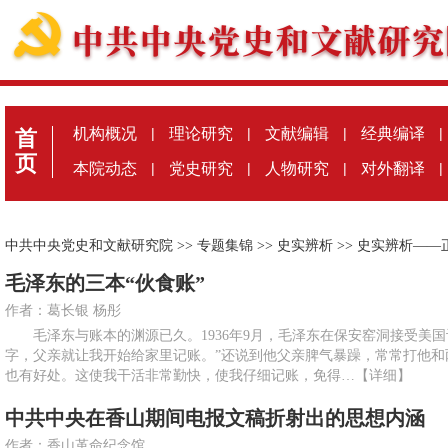
机构概况
|
理论研究
|
文献编辑
|
经典编译
|
首
页
本院动态
|
党史研究
|
人物研究
|
对外翻译
|
中共中央党史和文献研究院
>>
专题集锦
>>
史实辨析
>>
史实辨析——
毛泽东的三本“伙食账”
作者：葛长银 杨彤
毛泽东与账本的渊源已久。1936年9月，毛泽东在保安窑洞接受美国
字，父亲就让我开始给家里记账。”还说到他父亲脾气暴躁，常常打他和
也有好处。这使我干活非常勤快，使我仔细记账，免得…
【详细】
中共中央在香山期间电报文稿折射出的思想内涵
作者：香山革命纪念馆