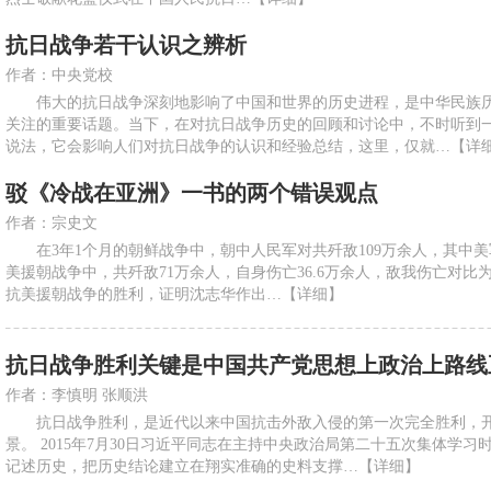
抗日战争若干认识之辨析
作者：中央党校
伟大的抗日战争深刻地影响了中国和世界的历史进程，是中华民族历
关注的重要话题。当下，在对抗日战争历史的回顾和讨论中，不时听到
说法，它会影响人们对抗日战争的认识和经验总结，这里，仅就…
【详
驳《冷战在亚洲》一书的两个错误观点
作者：宗史文
在3年1个月的朝鲜战争中，朝中人民军对共歼敌109万余人，其中美军
美援朝战争中，共歼敌71万余人，自身伤亡36.6万余人，敌我伤亡对比为
抗美援朝战争的胜利，证明沈志华作出…
【详细】
抗日战争胜利关键是中国共产党思想上政治上路线
作者：李慎明 张顺洪
抗日战争胜利，是近代以来中国抗击外敌入侵的第一次完全胜利，开
景。 2015年7月30日习近平同志在主持中央政治局第二十五次集体学
记述历史，把历史结论建立在翔实准确的史料支撑…
【详细】