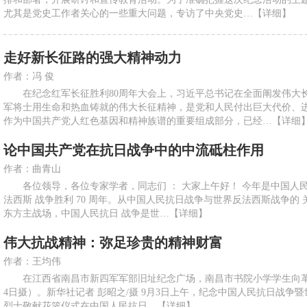
尤其是党史工作者关心的一些重大问题，专访了中央党史…
【详细】
走好新长征路的强大精神动力
作者：冯 俊
在纪念红军长征胜利80周年大会上，习近平总书记在全面阐发伟大
军将士用生命和热血铸就的伟大长征精神，是党和人民付出巨大代价、
作为中国共产党人红色基因和精神族谱的重要组成部分，已经…
【详细
论中国共产党在抗日战争中的中流砥柱作用
作者：曲青山
各位领导，各位专家学者，同志们 ： 大家上午好！ 今年是中国人民抗
法西斯 战争胜利 70 周年。从中国人民抗日战争与世界反法西斯战争的
东方主战场，中国人民抗日 战争是世…
【详细】
伟大抗战精神：弥足珍贵的精神财富
作者：王均伟
在江西省南昌市新四军军部旧址纪念广场，南昌市书院小学学生向革命
4日摄）。新华社记者 彭昭之/摄 9月3日上午，纪念中国人民抗日战争
烈士敬献花篮仪式在中国人民抗日…
【详细】