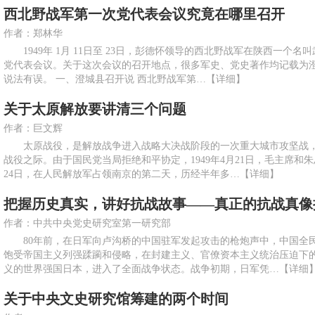
西北野战军第一次党代表会议究竟在哪里召开
作者：郑林华
1949年 1月 11日至 23日，彭德怀领导的西北野战军在陕西一个
党代表会议。关于这次会议的召开地点，很多军史、党史著作均记载为
说法有误。 一、澄城县召开说 西北野战军第…
【详细】
关于太原解放要讲清三个问题
作者：巨文辉
太原战役，是解放战争进入战略大决战阶段的一次重大城市攻坚战，
战役之际。由于国民党当局拒绝和平协定，1949年4月21日，毛主席和
24日，在人民解放军占领南京的第二天，历经半年多…
【详细】
把握历史真实，讲好抗战故事——真正的抗战真像
作者：中共中央党史研究室第一研究部
80年前，在日军向卢沟桥的中国驻军发起攻击的枪炮声中，中国全
饱受帝国主义列强蹂躏和侵略，在封建主义、官僚资本主义统治压迫下
义的世界强国日本，进入了全面战争状态。战争初期，日军凭…
【详细
关于中央文史研究馆筹建的两个时间