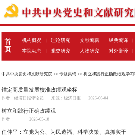
机构概况
|
理论研究
|
文献编辑
|
经典编译
|
首
页
本院动态
|
党史研究
|
人物研究
|
对外翻译
|
中共中央党史和文献研究院
>>
专题集锦
>>
树立和践行正确政绩观学习
锚定高质量发展校准政绩观坐标
作者：经济日报评论员
来源：
经济日报
2026-06-04
树立和践行正确政绩观
作者：
2026-05-18
任仲平：立党为公、为民造福、科学决策、真抓实干