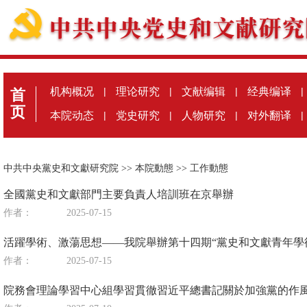
机构概况
|
理论研究
|
文献编辑
|
经典编译
|
首
页
本院动态
|
党史研究
|
人物研究
|
对外翻译
|
中共中央黨史和文獻研究院
>>
本院動態
>>
工作動態
全國黨史和文獻部門主要負責人培訓班在京舉辦
作者：
2025-07-15
活躍學術、激蕩思想——我院舉辦第十四期“黨史和文獻青年學
作者：
2025-07-15
院務會理論學習中心組學習貫徹習近平總書記關於加強黨的作